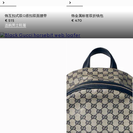
饰互扣式双G搭扣双面腰带
饰金属标签双折钱包
€ 515
€ 470
选购男士鞋履