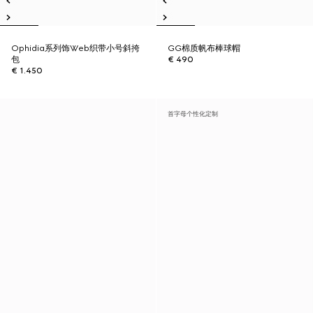
Ophidia系列饰Web织带小号斜挎
GG棉质帆布棒球帽
包
€ 490
€ 1.450
首字母个性化定制