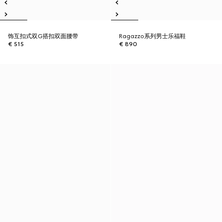
饰互扣式双G搭扣双面腰带
Ragazzo系列男士乐福鞋
€ 515
€ 890