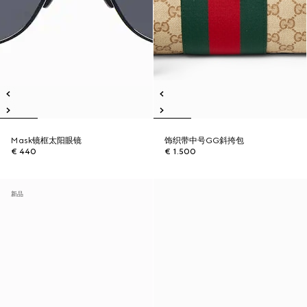
Mask镜框太阳眼镜
饰织带中号GG斜挎包
€ 440
€ 1.500
新品