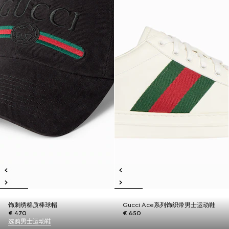
饰刺绣棉质棒球帽
Gucci Ace系列饰织带男士运动鞋
€ 470
€ 650
选购男士运动鞋