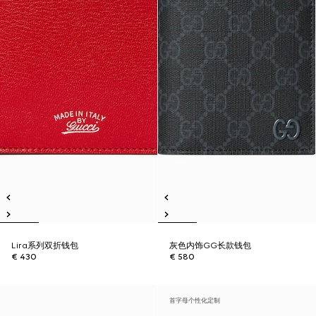
Lira系列双折钱包
灰色内饰GG长款钱包
€ 430
€ 580
首字母个性化定制