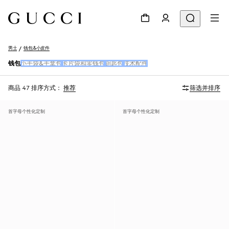
男士
钱包&小皮件
钱包
小手袋&手拿包
卡片袋和零钱包
钥匙包
技术配件
商品 47
排序方式：
推荐
筛选并排序
首字母个性化定制
首字母个性化定制