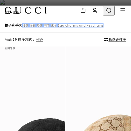
男士
配饰
帽子和手套
腰带
眼镜
领带
围巾
袜子
Bag charms and keychains
商品 39
排序方式：
推荐
筛选并排序
官网专享