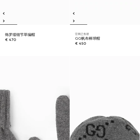
官网已售罄
饰罗缎细节草编帽
GG帆布棒球帽
€ 470
€ 450