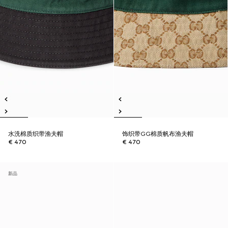
水洗棉质织带渔夫帽
饰织带GG棉质帆布渔夫帽
€ 470
€ 470
新品