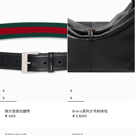
饰方形搭扣腰带
Brera系列大号斜挎包
€ 450
€ 2.800
首字母个性化定制
秀场款式