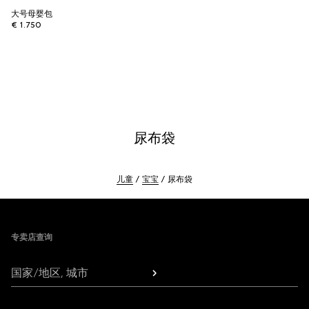
大号母婴包
€ 1.750
尿布袋
儿童
宝宝
尿布袋
Footer
专卖店查询
国家/地区, 城市