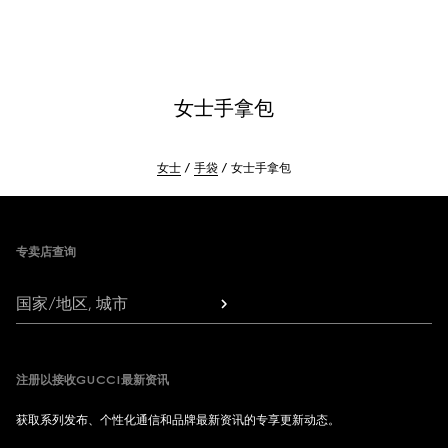
女士手拿包
女士
手袋
女士手拿包
Footer
专卖店查询
国家/地区, 城市
注册以接收GUCCI最新资讯
获取系列发布、个性化通信和品牌最新资讯的专享更新动态。