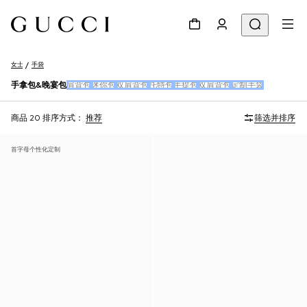
女士
手袋
手拿包&晚宴包
肩背包
迷你包
双肩背包
托特包
手提包
双肩背包
定制手袋
商品 20
排序方式：
推荐
筛选并排序
首字母个性化定制