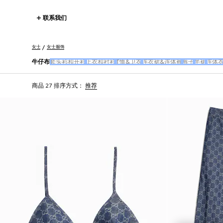
联系我们
女士
女士服饰
牛仔布
套头衫和开衫
上衣和衬衫
T恤&卫衣
连衣裙&连体裤
裤子
半裙
连体
商品 27
排序方式：
推荐