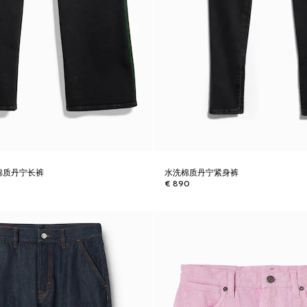
棉质丹宁长裤
水洗棉质丹宁紧身裤
€ 890