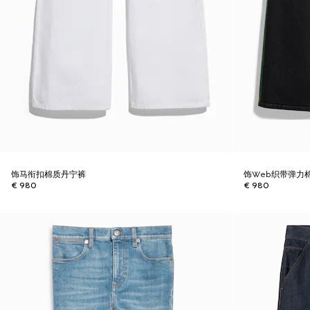
饰马衔扣棉质丹宁裤
饰Web织带弹力
€ 980
€ 980