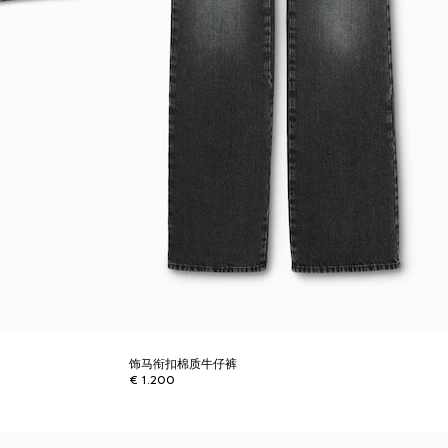
饰马衔扣棉质牛仔裤
€ 1.200