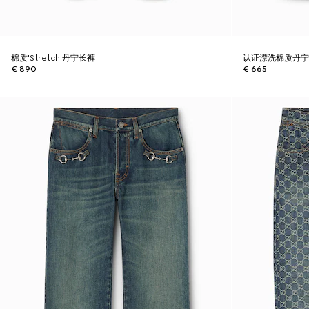
棉质'Stretch'丹宁长裤
认证漂洗棉质丹
€ 890
€ 665