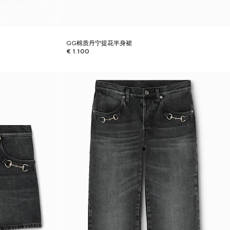
GG棉质丹宁提花半身裙
€ 1.100