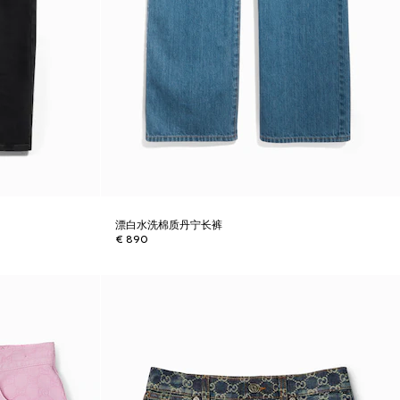
漂白水洗棉质丹宁长裤
€ 890