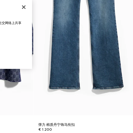
在社交网络上共享
弹力 棉质丹宁饰马衔扣
€ 1.200