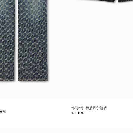
饰马衔扣棉质丹宁短裤
长裤
€ 1.100