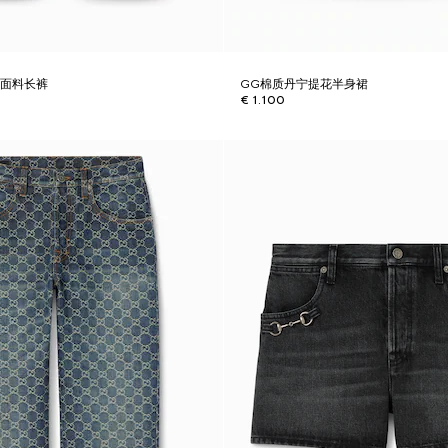
宁面料长裤
GG棉质丹宁提花半身裙
€ 1.100