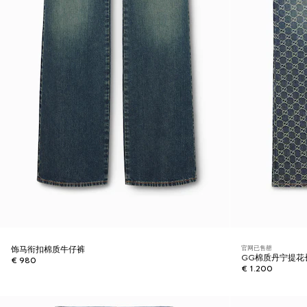
官网已售罄
饰马衔扣棉质牛仔裤
GG棉质丹宁提花
€ 980
€ 1.200