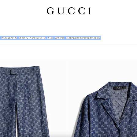
衣
大衣&夹克
外套&飞行员夹克
皮革
运动装
鸡尾酒宴会装&晚礼服