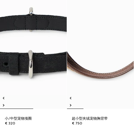
小/中型宠物项圈
超小型夹绒宠物胸背带
€ 320
€ 750