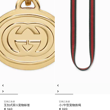
官网已售罄
官网已售罄
互扣式双G宠物标签
小/中型宠物拴绳
€ 160
€ 320