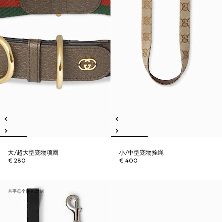
大/超大型宠物项圈
小/中型宠物拴绳
€ 280
€ 400
首字母个性化定制