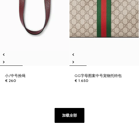
小/中号拴绳
GG字母图案中号宠物托特包
€ 260
€ 1.650
加载全部