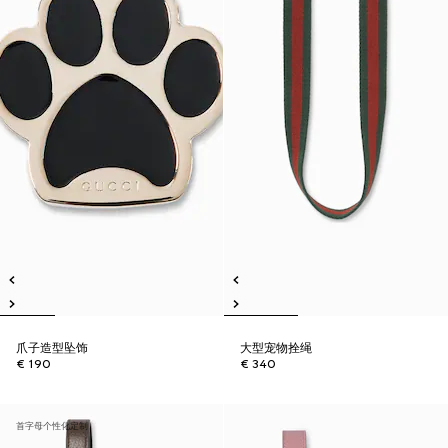
爪子造型坠饰
大型宠物拴绳
€ 190
€ 340
首字母个性化定制