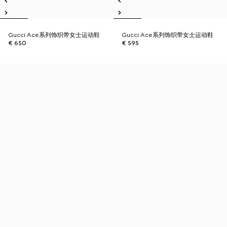
Gucci Ace系列饰织带女士运动鞋
Gucci Ace系列饰织带女士运动鞋
€ 650
€ 595