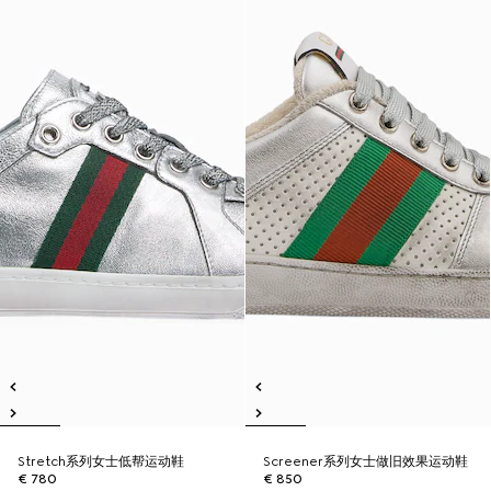
Stretch系列女士低帮运动鞋
Screener系列女士做旧效果运动鞋
€ 780
€ 850