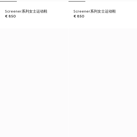
Screener系列女士运动鞋
Screener系列女士运动鞋
€ 850
€ 850