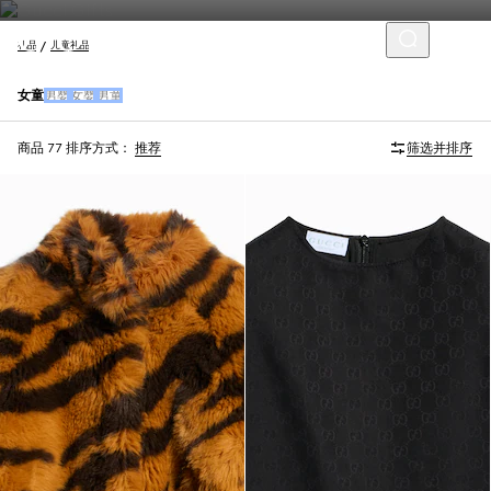
礼品
儿童礼品
女童
男婴
女婴
男童
商品 77
排序方式：
推荐
筛选并排序