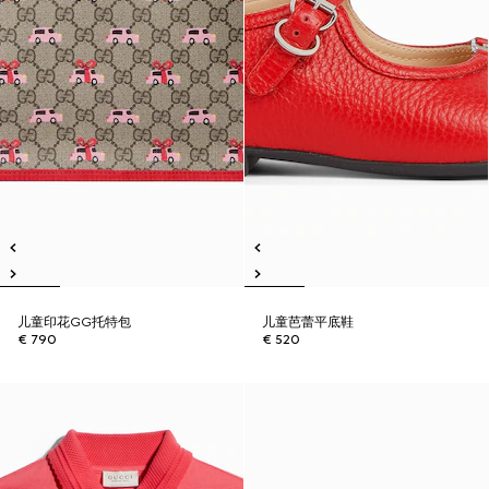
儿童印花GG托特包
儿童芭蕾平底鞋
€ 790
€ 520