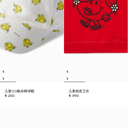
儿童GG帆布棒球帽
儿童棉质卫衣
€ 250
€ 390