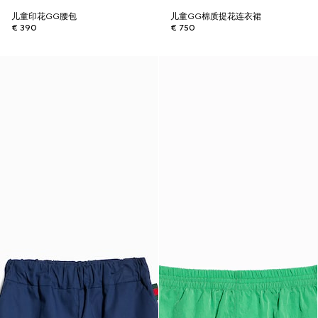
儿童印花GG腰包
儿童GG棉质提花连衣裙
€ 390
€ 750