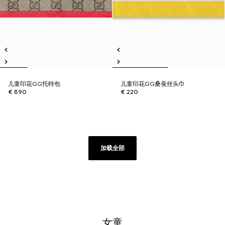
儿童印花GG托特包
儿童印花GG桑蚕丝头巾
€ 890
€ 220
加载全部
女童