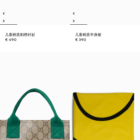
儿童棉质刺绣衬衫
儿童棉质半身裙
€ 490
€ 390