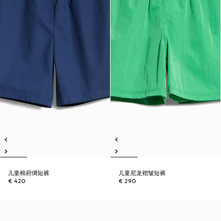
儿童棉府绸短裤
儿童尼龙褶皱短裤
€ 420
€ 290