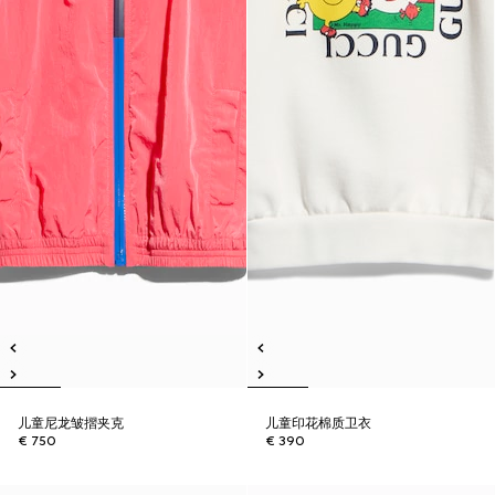
儿童尼龙皱摺夹克
儿童印花棉质卫衣
€ 750
€ 390