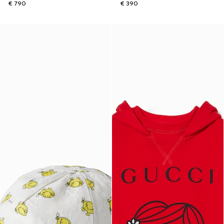
€ 790
€ 390