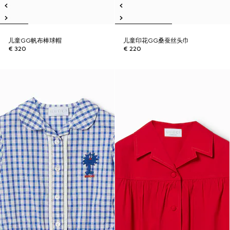
儿童GG帆布棒球帽
儿童印花GG桑蚕丝头巾
€ 320
€ 220