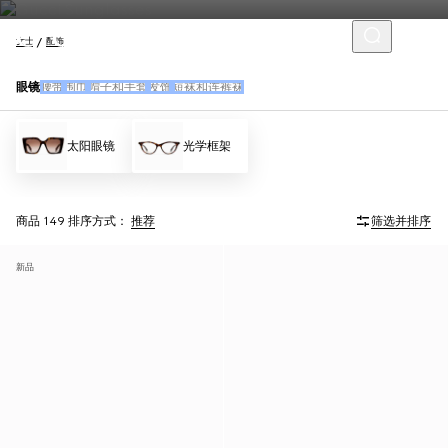
女士
配饰
眼镜
腰带
围巾
帽子和手套
发饰
短袜和连裤袜
太阳眼镜
光学框架
商品 149
排序方式：
推荐
筛选并排序
新品