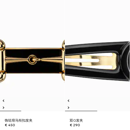
饰珐琅马衔扣发夹
双G发夹
€ 450
€ 290