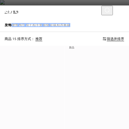
女士
配饰
发饰
腰带
围巾
帽子和手套
眼镜
短袜和连裤袜
商品 15
排序方式：
推荐
筛选并排序
新品