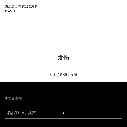
饰水晶互扣式双G发夹
€ 490
发饰
女士
配饰
发饰
Footer
专卖店查询
国家/地区, 城市