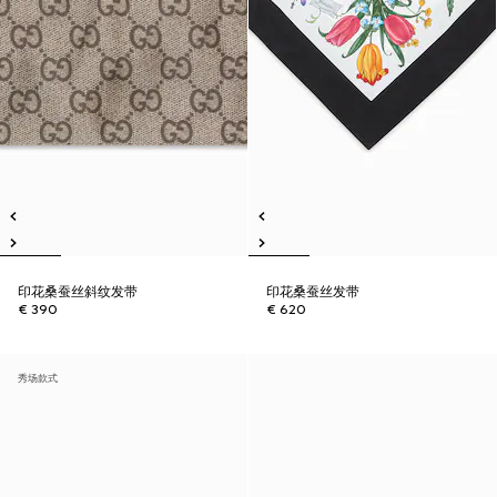
印花桑蚕丝斜纹发带
印花桑蚕丝发带
€ 390
€ 620
秀场款式