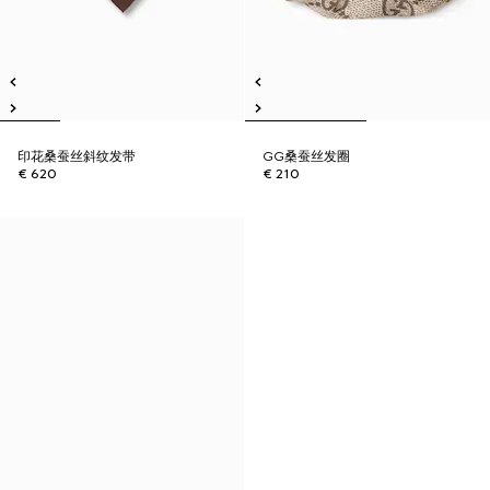
印花桑蚕丝斜纹发带
GG桑蚕丝发圈
€ 620
€ 210