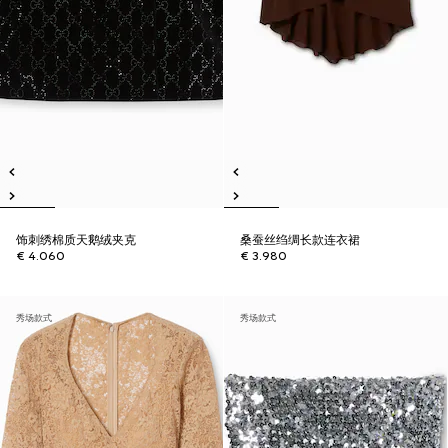
饰刺绣棉质天鹅绒夹克
桑蚕丝绉绸长款连衣裙
€ 4.060
€ 3.980
秀场款式
秀场款式