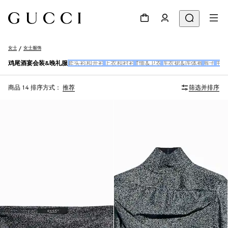
女士
女士服饰
鸡尾酒宴会装&晚礼服
套头衫和开衫
上衣和衬衫
T恤&卫衣
连衣裙&连体裤
裤子
牛仔
商品 14
排序方式：
推荐
筛选并排序