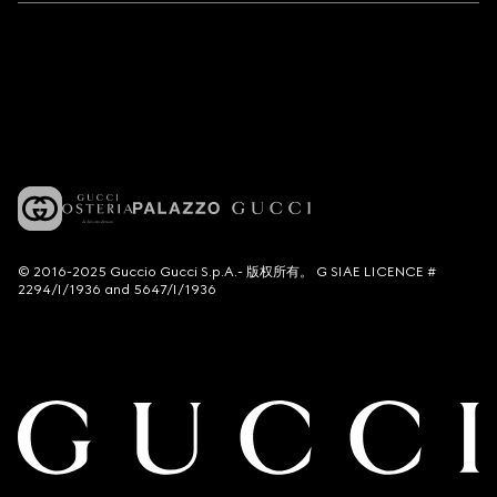
© 2016-2025 Guccio Gucci S.p.A.- 版权所有。 G SIAE LICENCE #
2294/I/1936 and 5647/I/1936