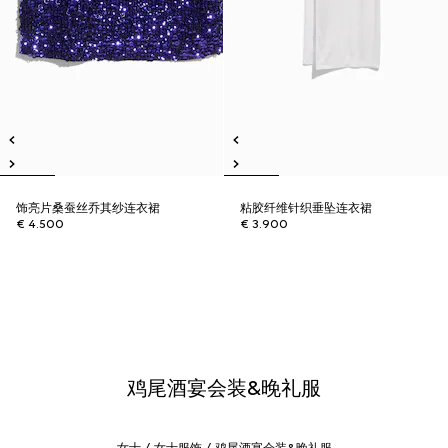
饰亮片桑蚕丝乔其纱连衣裙
粘胶纤维针织垂坠连衣裙
€ 4.500
€ 3.900
鸡尾酒宴会装&晚礼服