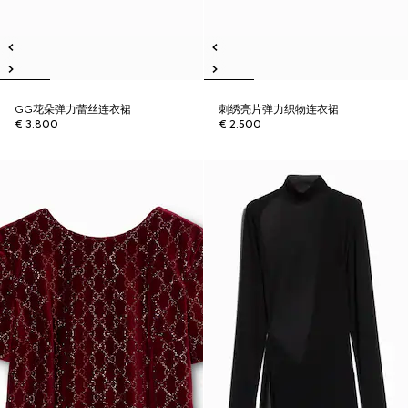
GG花朵弹力蕾丝连衣裙
刺绣亮片弹力织物连衣裙
€ 3.800
€ 2.500