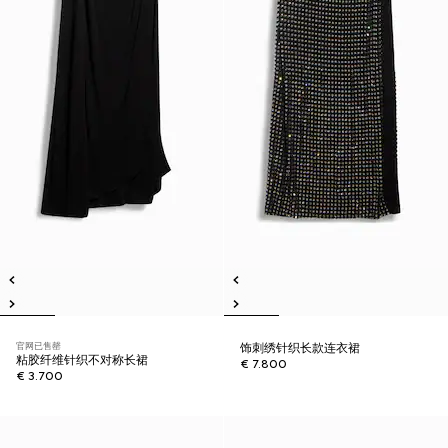
官网已售罄
饰刺绣针织长款连衣裙
粘胶纤维针织不对称长裙
€ 7.800
€ 3.700