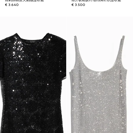
饰刺绣棉质天鹅绒连衣裙
饰开衩粘胶纤维绉绸针织连衣裙
€ 3.640
€ 3.500