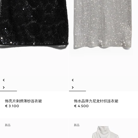
饰亮片刺绣薄纱连衣裙
饰水晶弹力尼龙针织连衣裙
€ 3.100
€ 4.500
新品
新品