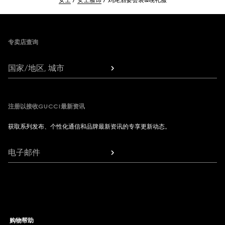
女士
女士服饰
鸡尾酒宴会装&晚礼服
Footer
专卖店查询
国家/地区, 城市
注册以接收GUCCI最新资讯
获取系列发布、个性化通信和品牌最新资讯的专享更新动态。
电子邮件
购物帮助