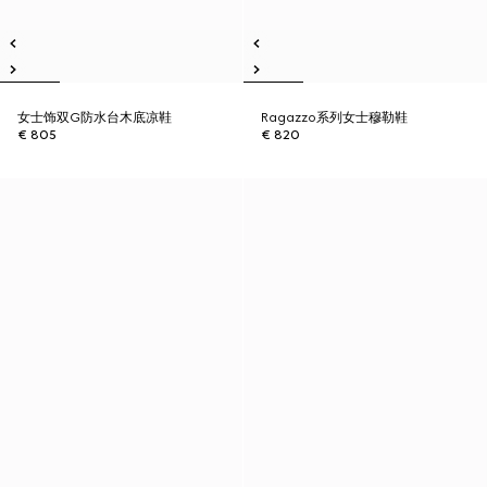
女士饰双G防水台木底凉鞋
Ragazzo系列女士穆勒鞋
€ 805
€ 820