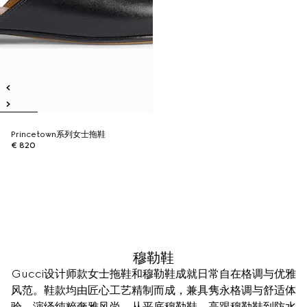
Princetown系列女士拖鞋
€ 820
穆勒鞋
Gucci设计师款女士拖鞋和穆勒鞋成就日常自在格调与优雅
风范。鞋款均由匠心工艺精制而成，兼具隽永格调与舒适体
验，演绎纯粹奢雅风尚。从平底穆勒鞋、高跟穆勒鞋到防水