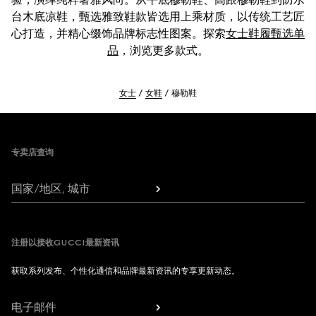
台木底凉鞋，甄选雅致鞋款皆选用上乘材质，以传统工艺匠
心打造，并精心缀饰品牌标志性图案。探索
女士鞋履甄选单
品
，浏览更多款式。
女士
女鞋
穆勒鞋
Footer
专卖店查询
国家/地区, 城市
注册以接收GUCCI最新资讯
获取系列发布、个性化通信和品牌最新资讯的专享更新动态。
电子邮件