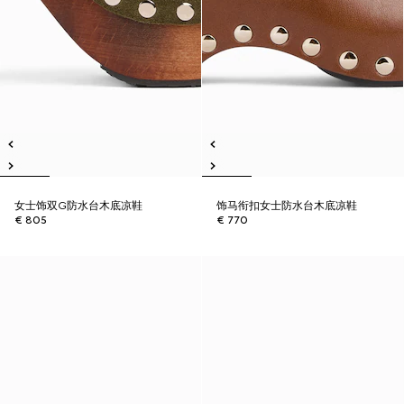
女士饰双G防水台木底凉鞋
饰马衔扣女士防水台木底凉鞋
€ 805
€ 770