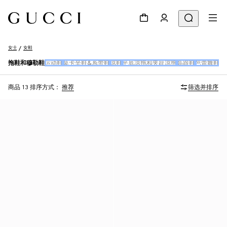
女士
女鞋
拖鞋和穆勒鞋
运动鞋
莫卡辛鞋&系带鞋
凉鞋
平底凉拖和夹趾凉拖
高跟鞋
芭蕾舞鞋
女
商品 13
排序方式：
推荐
筛选并排序