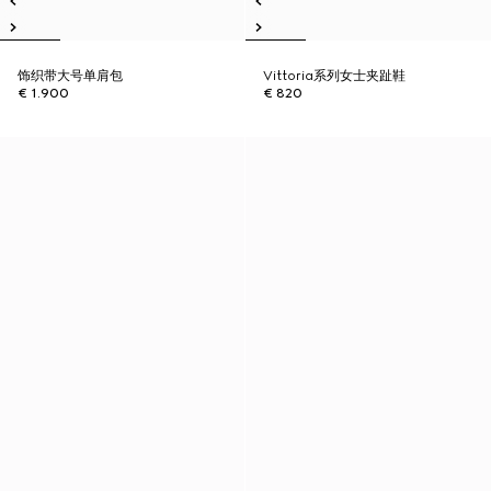
饰织带大号单肩包
Vittoria系列女士夹趾鞋
€ 1.900
€ 820