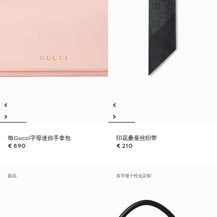
饰Gucci字母迷你手拿包
印花桑蚕丝织带
€ 890
€ 210
新品
首字母个性化定制