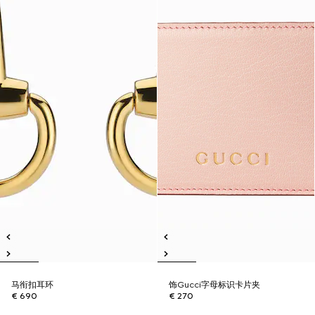
马衔扣耳环
饰Gucci字母标识卡片夹
€ 690
€ 270