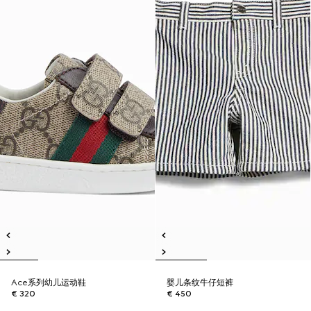
Ace系列幼儿运动鞋
婴儿条纹牛仔短裤
€ 320
€ 450