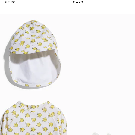
€ 390
€ 470