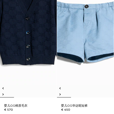
婴儿GG棉质毛衣
婴儿GG华达呢短裤
€ 570
€ 450