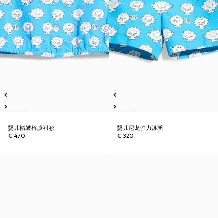
婴儿褶皱棉质衬衫
婴儿尼龙弹力泳裤
€ 470
€ 320