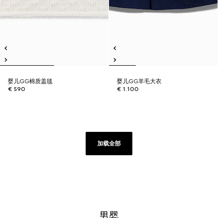
婴儿GG棉质盖毯
婴儿GG羊毛大衣
€ 590
€ 1.100
加载全部
男婴