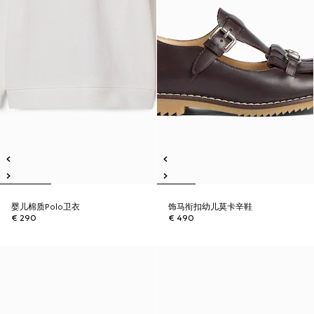
婴儿棉质Polo卫衣
饰马衔扣幼儿莫卡辛鞋
€ 290
€ 490