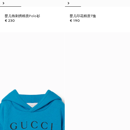
婴儿饰刺绣棉质Polo衫
婴儿印花棉质T恤
€ 230
€ 190