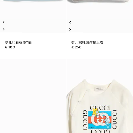
婴儿印花棉质T恤
婴儿棉针织连帽卫衣
€ 180
€ 250