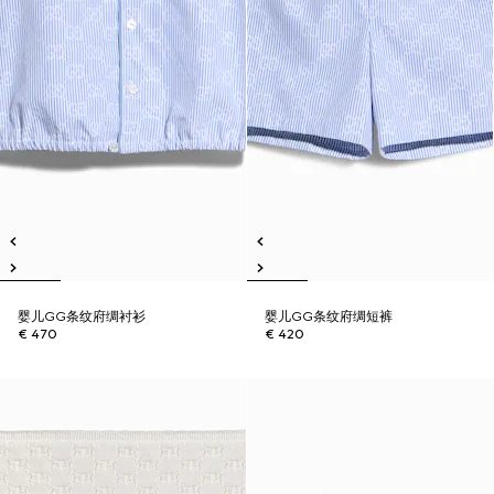
婴儿GG条纹府绸衬衫
婴儿GG条纹府绸短裤
€ 470
€ 420