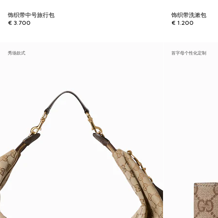
饰织带中号旅行包
饰织带洗漱包
€ 3.700
€ 1.200
秀场款式
首字母个性化定制