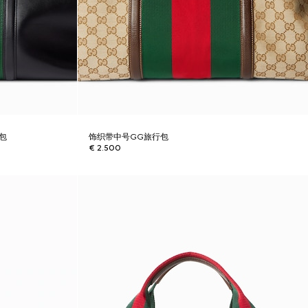
行包
饰织带中号GG旅行包
€ 2.500