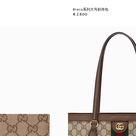
Brera系列大号斜挎包
€ 2.800