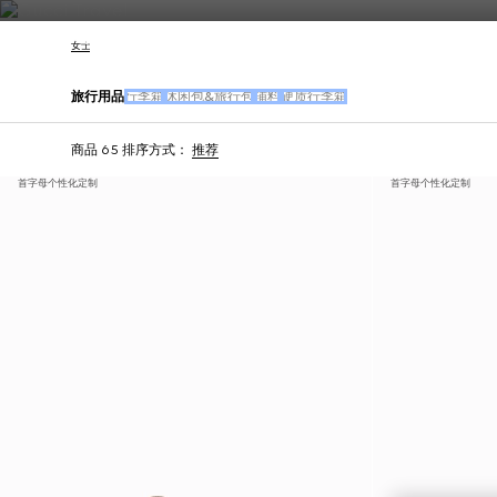
联系我们
女士
旅行用品
行李箱
休闲包&旅行包
辅料
硬质行李箱
商品 65
排序方式：
推荐
首字母个性化定制
首字母个性化定制