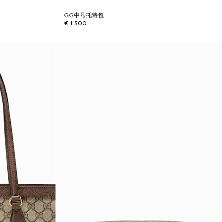
GG中号托特包
€ 1.500