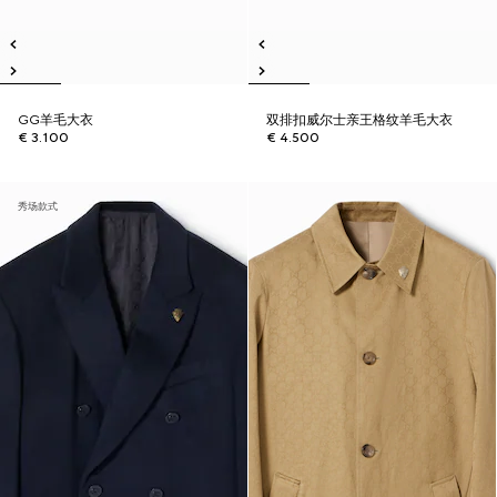
GG羊毛大衣
双排扣威尔士亲王格纹羊毛大衣
€ 3.100
€ 4.500
秀场款式