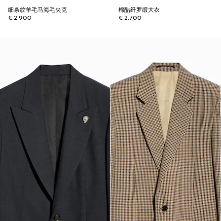
细条纹羊毛马海毛夹克
棉醋纤罗缎大衣
€ 2.900
€ 2.700