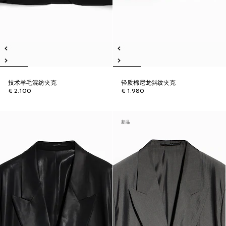
技术羊毛混纺夹克
轻质棉尼龙斜纹夹克
€ 2.100
€ 1.980
新品