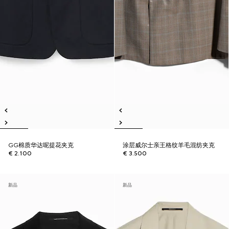
GG棉质华达呢提花夹克
涂层威尔士亲王格纹羊毛混纺夹克
€ 2.100
€ 3.500
新品
新品