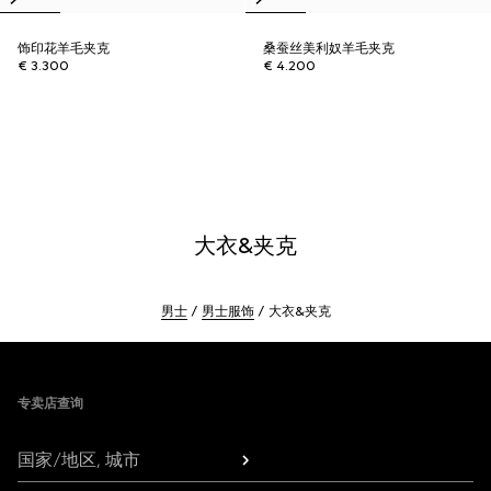
饰印花羊毛夹克
桑蚕丝美利奴羊毛夹克
€ 3.300
€ 4.200
大衣&夹克
男士
男士服饰
大衣&夹克
Footer
专卖店查询
国家/地区, 城市