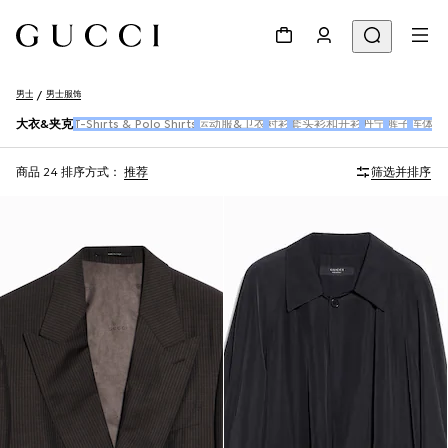
男士
男士服饰
大衣&夹克
T-Shirts & Polo Shirts
运动服&卫衣
衬衫
套头衫和开衫
丹宁
裤子
连体衣
商品 24
排序方式：
推荐
筛选并排序