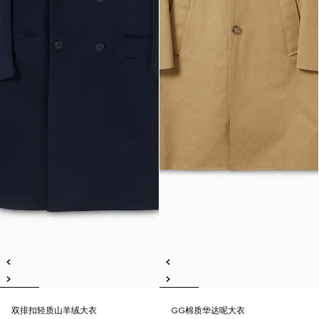
双排扣轻质山羊绒大衣
GG棉质华达呢大衣