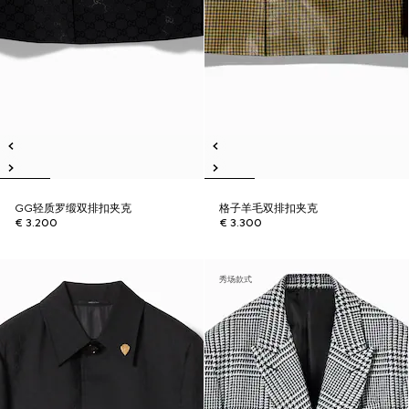
GG轻质罗缎双排扣夹克
格子羊毛双排扣夹克
€ 3.200
€ 3.300
秀场款式