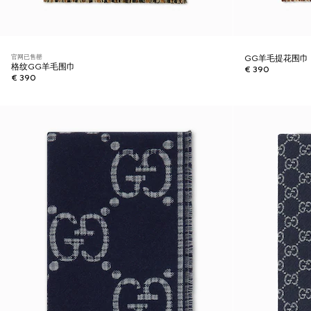
官网已售罄
GG羊毛提花围巾
格纹GG羊毛围巾
€ 390
€ 390