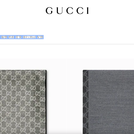
包
服饰
男鞋
皮夹
旅行用品
配饰