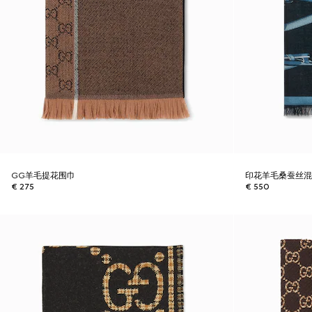
GG羊毛提花围巾
印花羊毛桑蚕丝
€ 275
€ 550