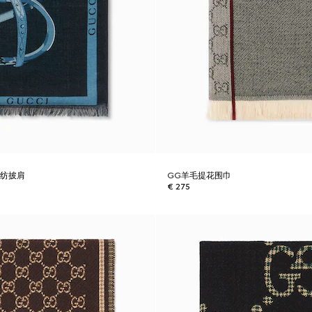
混纺披肩
GG羊毛提花围巾
€ 275