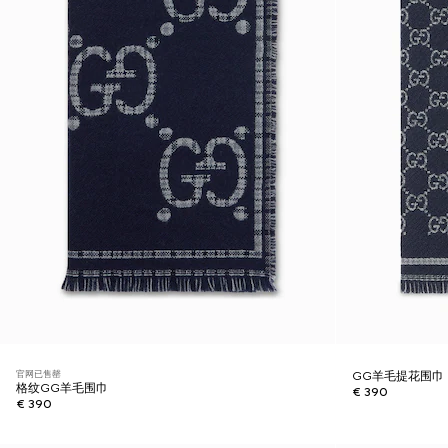
官网已售罄
GG羊毛提花围巾
格纹GG羊毛围巾
€ 390
€ 390