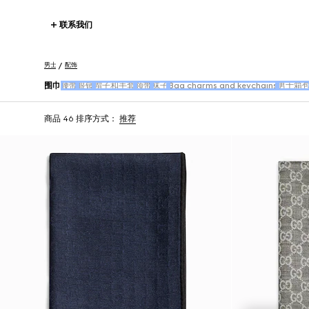
联系我们
男士
配饰
围巾
腰带
眼镜
帽子和手套
领带
袜子
Bag charms and keychains
男士箱
商品 46
排序方式：
推荐