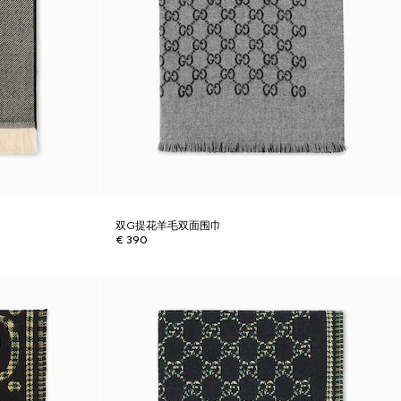
双G提花羊毛双面围巾
€ 390