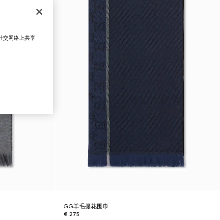
在社交网络上共享
GG羊毛提花围巾
€ 275