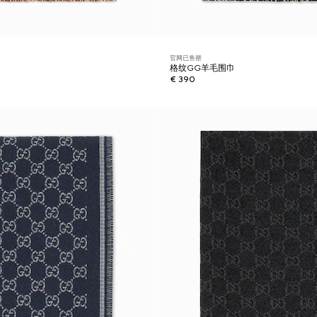
官网已售罄
格纹GG羊毛围巾
€ 390