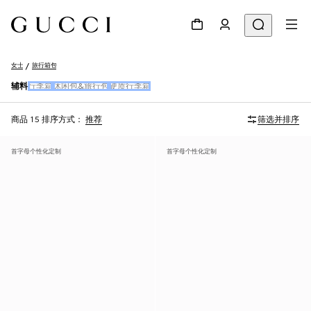
女士
旅行箱包
辅料
行李箱
休闲包&旅行包
硬质行李箱
商品 15
排序方式：
推荐
筛选并排序
首字母个性化定制
首字母个性化定制