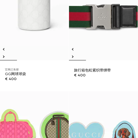
官网已售罄
旅行箱包松紧织带绑带
GG网球球袋
€ 400
€ 400