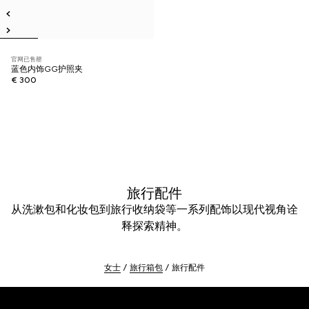
官网已售罄
蓝色内饰GG护照夹
€ 300
旅行配件
从洗漱包和化妆包到旅行收纳袋等一系列配饰以现代视角诠
释探索精神。
女士
旅行箱包
旅行配件
Footer