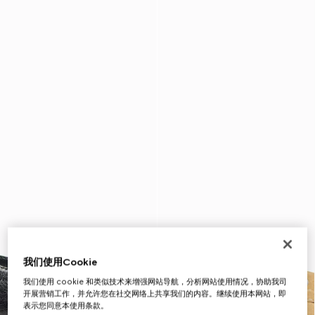
我们使用Cookie
我们使用 cookie 和类似技术来增强网站导航，分析网站使用情况，协助我司
开展营销工作，并允许您在社交网络上共享我们的内容。继续使用本网站，即
表示您同意本使用条款。