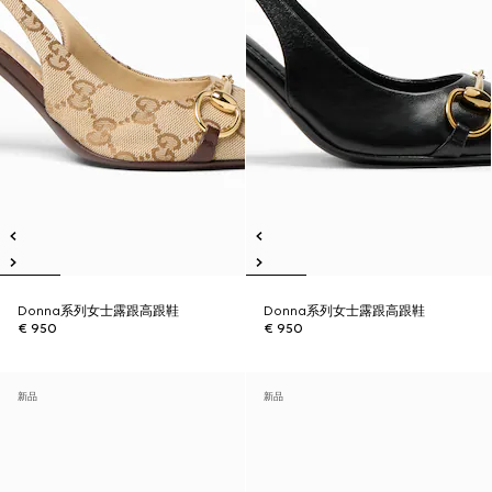
Donna系列女士露跟高跟鞋
Donna系列女士露跟高跟鞋
€ 950
€ 950
新品
新品