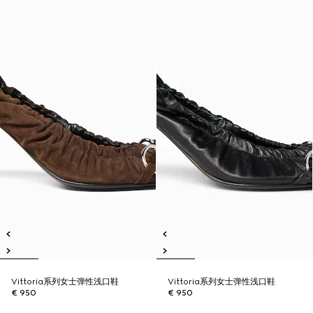
Vittoria系列女士弹性浅口鞋
Vittoria系列女士弹性浅口鞋
€ 950
€ 950