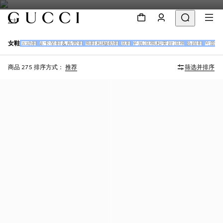
女士
女鞋
运动鞋
莫卡辛鞋&系带鞋
拖鞋和穆勒鞋
凉鞋
平底凉拖和夹趾凉拖
高跟鞋
芭蕾舞
商品 275
排序方式：
推荐
筛选并排序