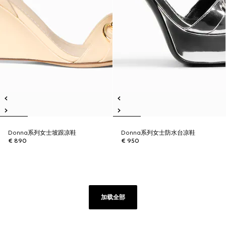
Donna系列女士坡跟凉鞋
Donna系列女士防水台凉鞋
€ 890
€ 950
加载全部