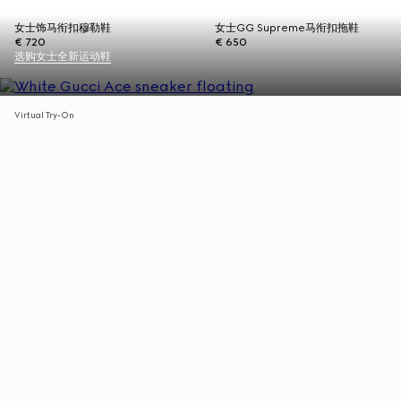
女士饰马衔扣穆勒鞋
女士GG Supreme马衔扣拖鞋
€ 720
€ 650
选购女士全新运动鞋
Virtual Try-On