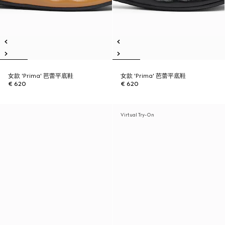
女款 'Prima' 芭蕾平底鞋
女款 'Prima' 芭蕾平底鞋
€ 620
€ 620
Virtual Try-On