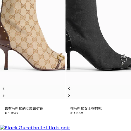
饰有马衔扣的女款镶钉靴
饰马衔扣女士铆钉靴
€ 1.850
€ 1.850