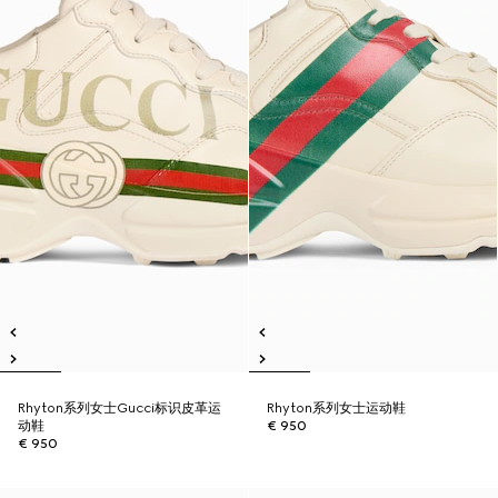
Rhyton系列女士Gucci标识皮革运
Rhyton系列女士运动鞋
动鞋
€ 950
€ 950