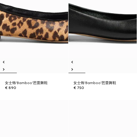
女士饰'Bamboo'芭蕾舞鞋
女士饰'Bamboo'芭蕾舞鞋
€ 890
€ 750