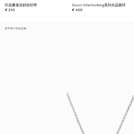
印花桑蚕丝斜纹织带
Gucci Interlocking系列水晶圆环
€ 210
€ 450
首字母个性化定制