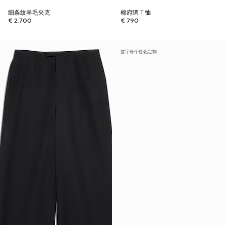
细条纹羊毛夹克
棉府绸 T 恤
€ 2.700
€ 790
首字母个性化定制