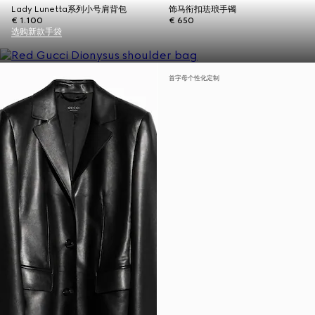
Lady Lunetta系列小号肩背包
饰马衔扣珐琅手镯
€ 1.100
€ 650
选购新款手袋
首字母个性化定制