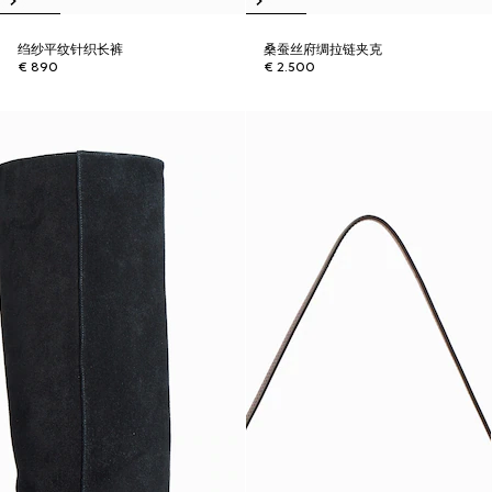
绉纱平纹针织长裤
桑蚕丝府绸拉链夹克
€ 890
€ 2.500