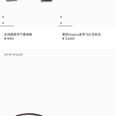
水洗棉质丹宁紧身裤
柔软Nappa皮革飞行员夹克
€ 890
€ 3.600
首字母个性化定制