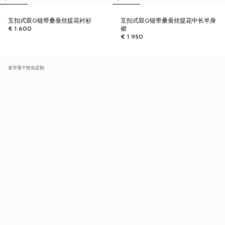
互扣式双G链带桑蚕丝提花衬衫
互扣式双G链带桑蚕丝提花中长半身
€ 1.600
裙
€ 1.950
首字母个性化定制