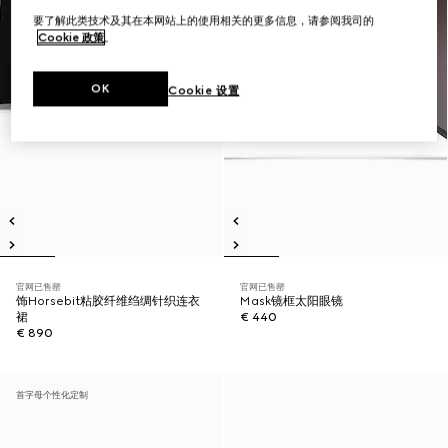
要了解此类技术及其在本网站上的使用相关的更多信息，请参阅我司的
Cookie 政策
。
OK
Cookie 设置
官网已售罄
官网已售罄
饰Horsebit粘胶纤维绉绸针织连衣
Mask镜框太阳眼镜
裙
€ 440
€ 890
首字母个性化定制