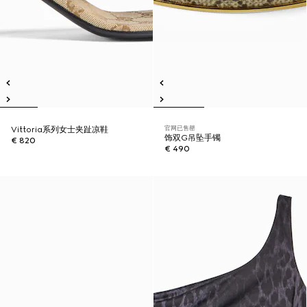
官网已售罄
Vittoria系列女士夹趾凉鞋
饰双G吊坠手镯
€ 820
€ 490