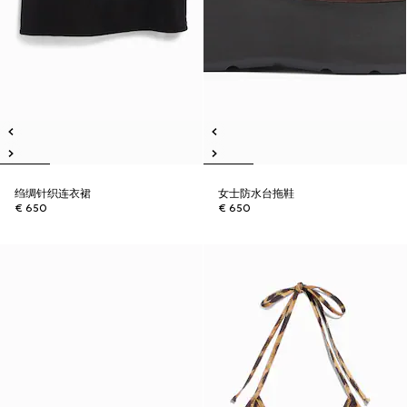
绉绸针织连衣裙
女士防水台拖鞋
€ 650
€ 650