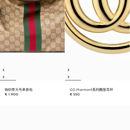
饰织带大号单肩包
GG Marmont系列圈形耳环
€ 1.900
€ 550