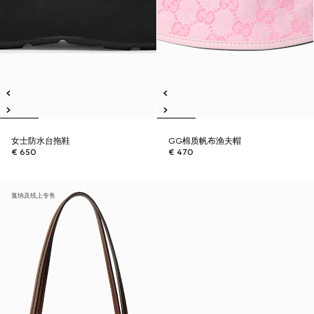
女士防水台拖鞋
GG棉质帆布渔夫帽
€ 650
€ 470
戛纳及线上专售