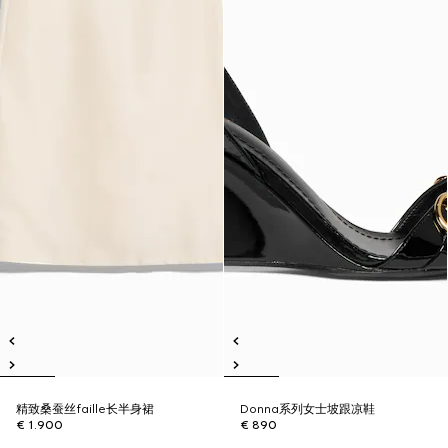
精致桑蚕丝faille长半身裙
Donna系列女士坡跟凉鞋
€ 1.900
€ 890