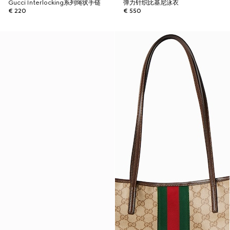
Gucci Interlocking系列绳状手链
弹力针织比基尼泳衣
€ 220
€ 550