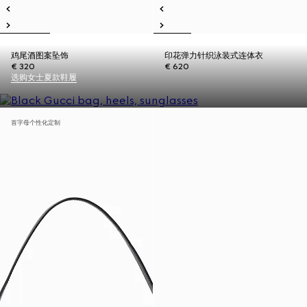
鸡尾酒图案坠饰
印花弹力针织泳装式连体衣
€ 320
€ 620
选购女士夏款鞋履
首字母个性化定制