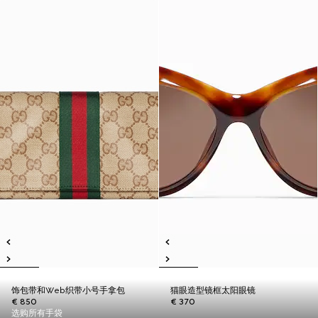
饰包带和Web织带小号手拿包
猫眼造型镜框太阳眼镜
€ 850
€ 370
选购所有手袋