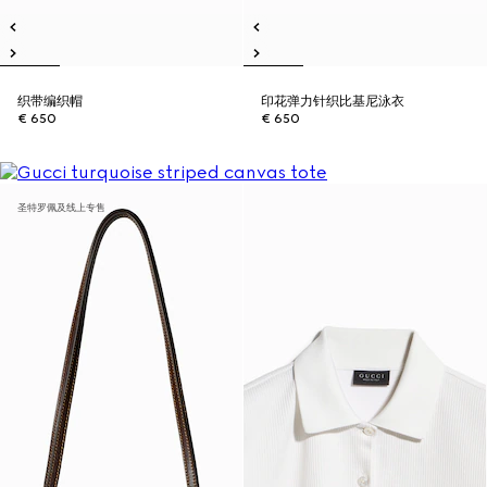
织带编织帽
印花弹力针织比基尼泳衣
€ 650
€ 650
圣特罗佩及线上专售