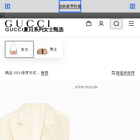
从Jackie 1961系列到Gucci Giglio系列的夏季连衣裙与手袋，呈现
选购夏季鞋履
Flora花卉印花之美，契合当季风格。
预约
GUCCI夏日系列女士甄选
选购夏季鞋履
女士
男士
商品 353
排序方式：
推荐
筛选并排序
首字母个性化定制