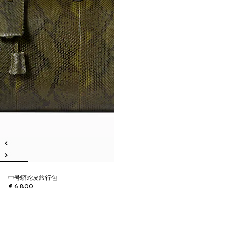
中号蟒蛇皮旅行包
€ 6.800