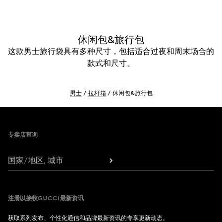
休闲包&旅行包
这款男士旅行袋具有多种尺寸，包括适合过夜和周末场合的
款式和尺寸。
男士
拉杆箱
休闲包&旅行包
Footer
专卖店查询
国家/地区, 城市
注册以接收GUCCI最新资讯
获取系列发布、个性化通信和品牌最新资讯的专享更新动态。