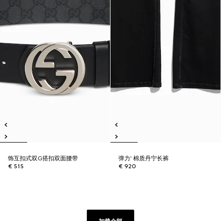
饰互扣式双G搭扣双面腰带
弹力' 棉质丹宁长裤
€ 515
€ 920