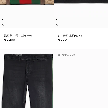
饰织带中号GG旅行包
GG针织提花Polo衫
€ 2.200
€ 980
首字母个性化定制