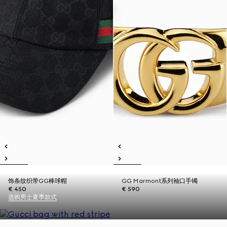
饰条纹织带GG棒球帽
GG Marmont系列袖口手镯
€ 450
€ 590
选购男士夏季款式