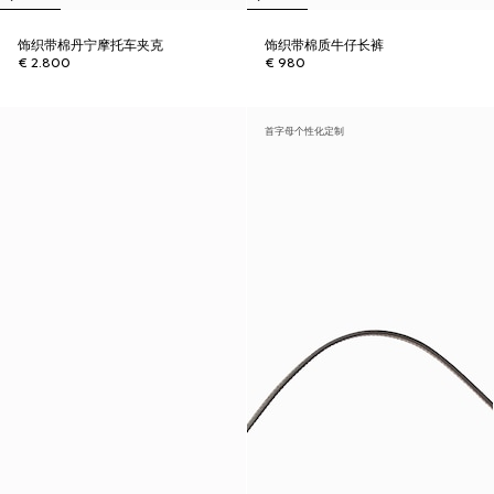
饰织带棉丹宁摩托车夹克
饰织带棉质牛仔长裤
€ 2.800
€ 980
首字母个性化定制