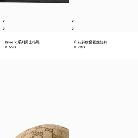
Riviera系列男士拖鞋
印花斜纹桑蚕丝短裤
€ 650
€ 780