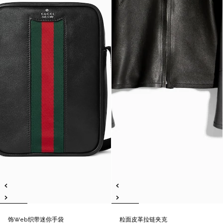
饰Web织带迷你手袋
粒面皮革拉链夹克