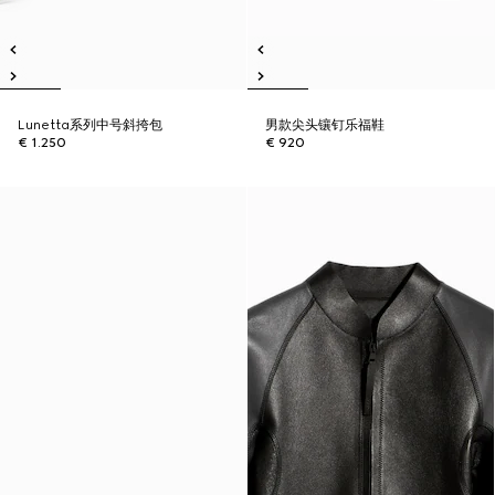
Lunetta系列中号斜挎包
男款尖头镶钉乐福鞋
€ 1.250
€ 920