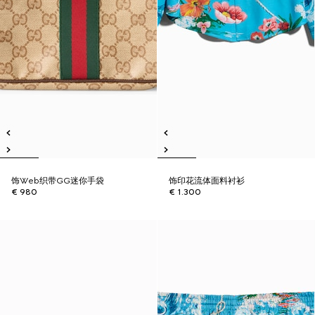
饰Web织带GG迷你手袋
饰印花流体面料衬衫
€ 980
€ 1.300