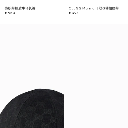
饰织带棉质牛仔长裤
Cut GG Marmont 双G带扣腰带
€ 980
€ 495