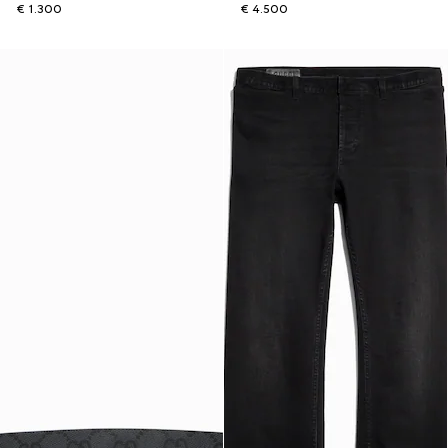
€ 1.300
€ 4.500