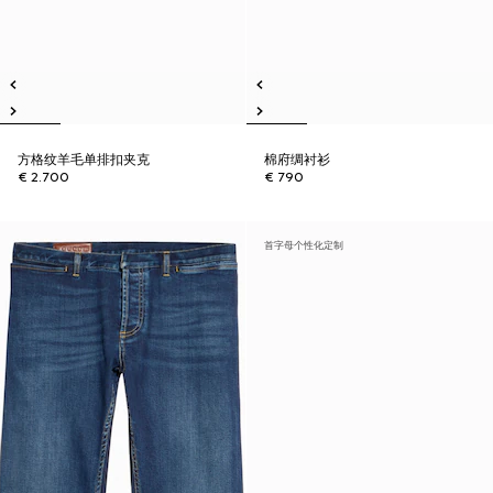
方格纹羊毛单排扣夹克
棉府绸衬衫
€ 2.700
€ 790
首字母个性化定制