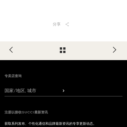
分享
Footer
专卖店查询
国家/地区, 城市
注册以接收GUCCI最新资讯
获取系列发布、个性化通信和品牌最新资讯的专享更新动态。