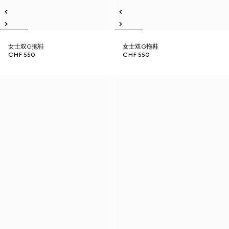
女士双G拖鞋
女士双G拖鞋
CHF 550
CHF 550