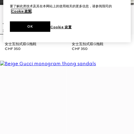
要了解此类技术及其在本网站上的使用相关的更多信息，请参阅我司的
Cookie 政策
。
OK
Cookie 设置
女士互扣式双G拖鞋
女士互扣式双G拖鞋
CHF 350
CHF 350