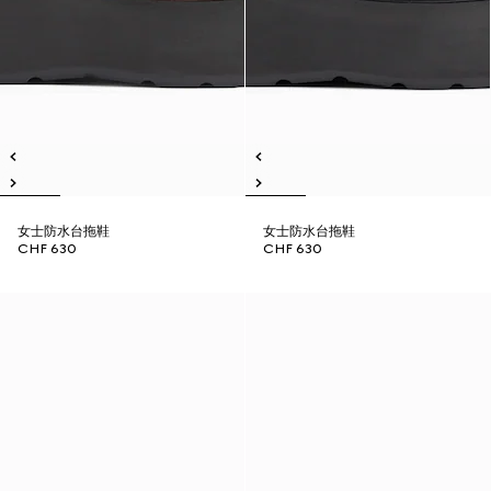
女士防水台拖鞋
女士防水台拖鞋
CHF 630
CHF 630