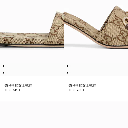
饰马衔扣女士拖鞋
饰马衔扣女士拖鞋
CHF 580
CHF 630