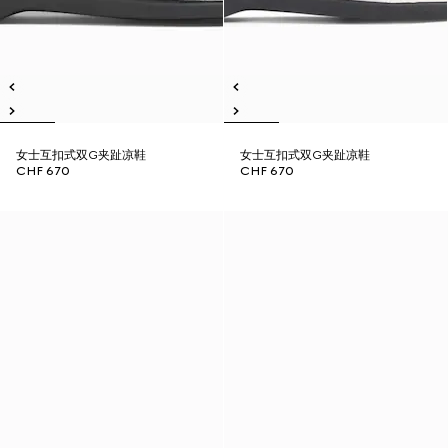
女士互扣式双G夹趾凉鞋
女士互扣式双G夹趾凉鞋
CHF 670
CHF 670