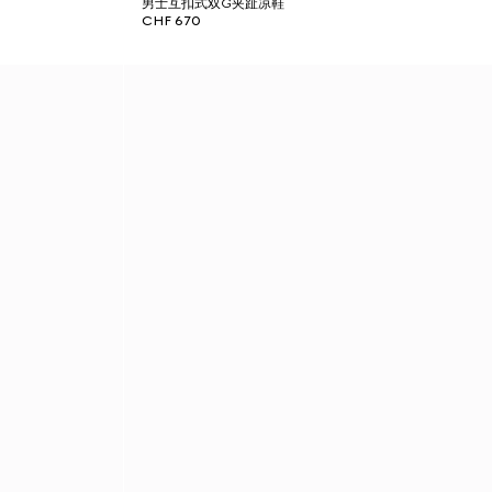
男士互扣式双G夹趾凉鞋
CHF 670