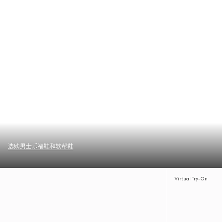
选购男士乐福鞋和软帮鞋
Virtual Try-On