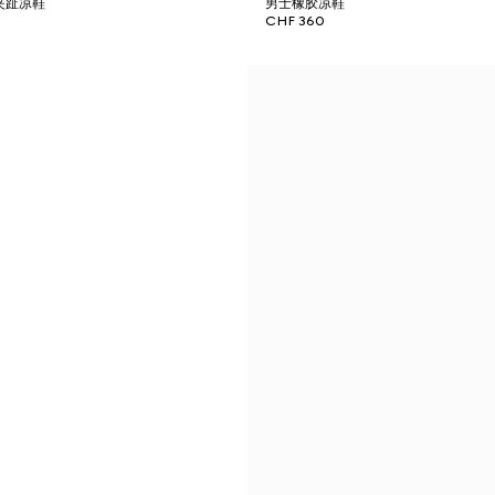
士夹趾凉鞋
男士橡胶凉鞋
CHF 360