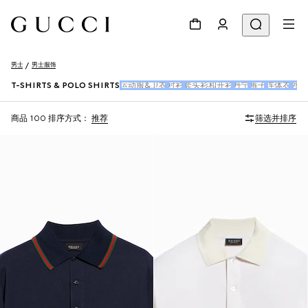
男士
男士服饰
T-SHIRTS & POLO SHIRTS
运动服&卫衣
衬衫
套头衫和开衫
丹宁
裤子
连体衣
外衣
商品 100
排序方式：
推荐
筛选并排序