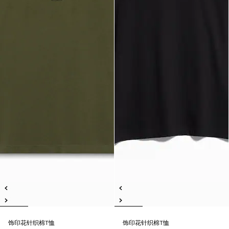
饰印花针织棉T恤
饰印花针织棉T恤