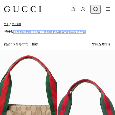
男士
男士箱包
托特包
邮差包
背包
小手袋&手拿包
腰包&单肩包
行李和旅行袋
商品 10
排序方式：
推荐
筛选并排序