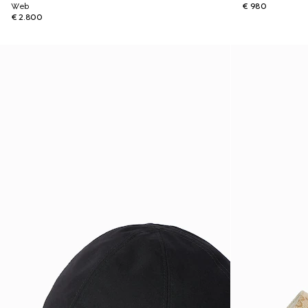
Web
€ 980
€ 2.800