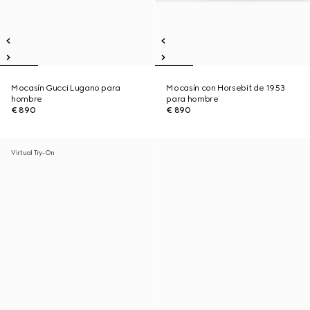
Mocasín Gucci Lugano para
Mocasín con Horsebit de 1953
hombre
para hombre
€ 890
€ 890
Virtual Try-On