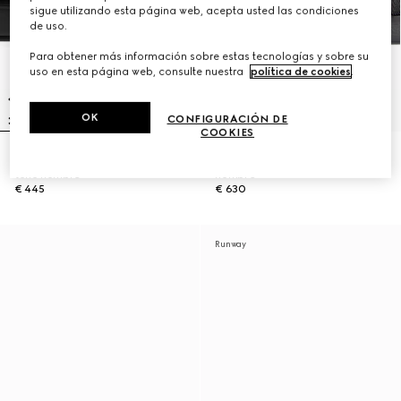
sigue utilizando esta página web, acepta usted las condiciones
de uso.
Para obtener más información sobre estas tecnologías y sobre su
uso en esta página web, consulte nuestra
política de cookies
.
OK
CONFIGURACIÓN DE
COOKIES
Sandalia chancla logotipo mismo
Sandalia tipo chancla para
tono hombre
hombre
€ 445
€ 630
Runway