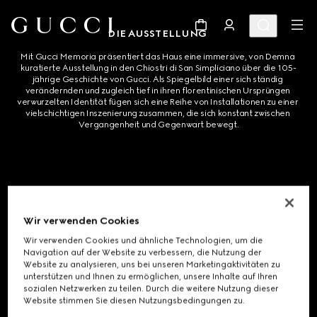
DIE AUSSTELLUNG 
Mit Gucci Memoria präsentiert das Haus eine immersive, von Demna 
kuratierte Ausstellung in den Chiostri di San Simpliciano über die 105-
jährige Geschichte von Gucci. Als Spiegelbild einer sich ständig 
verändernden und zugleich tief in ihren florentinischen Ursprüngen 
verwurzelten Identität fügen sich eine Reihe von Installationen zu einer 
vielschichtigen Inszenierung zusammen, die sich konstant zwischen 
Vergangenheit und Gegenwart bewegt.
Im Kreuzgang lässt ein Garten mit einer Vielzahl von Blüten das 1966 von 
Vittorio Accornero entworfene Gucci Flora-Motiv lebendig werden. 
Flora – ursprünglich eine detailreiche Komposition aus Blumen, Beeren, 
Wir verwenden Cookies
Schmetterlingen und Insekten – wird hier in eine dreidimensionale 
Umgebung übertragen, die die fortwährende Neuinterpretation des 
Wir verwenden Cookies und ähnliche Technologien, um die
Motivs innerhalb der Bildsprache des Hauses widerspiegelt.
Navigation auf der Website zu verbessern, die Nutzung der
Website zu analysieren, uns bei unseren Marketingaktivitäten zu
unterstützen und Ihnen zu ermöglichen, unsere Inhalte auf Ihren
sozialen Netzwerken zu teilen. Durch die weitere Nutzung dieser
Website stimmen Sie diesen Nutzungsbedingungen zu.