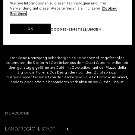
Die Bildteppiche, deren Handwerkskunst eng mit Florenz verbunden ist, 
Weitere Informationen zu diesen Technologien und ihrer
entfalten sich als eine Abfolge von Szenen, die die Geschichte des 
Verwendung auf dieser Website finden Sie in unserer
Cookie-
Hauses nachzeichnen – von Guccio Gucci und der Gründungszeit bis hin 
Richtlinie
.
zur Weiterentwicklung im Laufe der Jahrzehnte. Durch verschiedene 
Hintergründe, Farben und Kompositionen bewegt sich die Erzählung in 
Richtung Gegenwart und erreicht schließlich die kreative Neuausrichtung 
OK
des Hauses unter Demna.
COOKIE-EINSTELLUNGEN
Der kleine Kreuzgang beherbergt eine Reihe speziell angefertigter 
Automaten, die Dosen mit Getränken aus dem Gucci Giardino enthalten, 
dem ganztägig geöffneten Café mit Cocktailbar auf der Piazza della 
Signoria in Florenz. Das Design der nach dem Zufallsprinzip 
ausgegebenen Dosen ist von den Archetypen aus La Famiglia inspiriert, 
sodass jede Sorte ein besonderes Andenken an die Ausstellung ist.
Footer
FILIALSUCHE
LAND/REGION, STADT