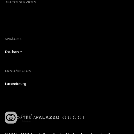
GUCCI SERVICES
Von Newsletter abmelden
Sitemap
Vertrag widerrufen
SPRACHE
Deutsch
Français
LAND/REGION
English
Luxembourg
Deutsch
Español
Italiano