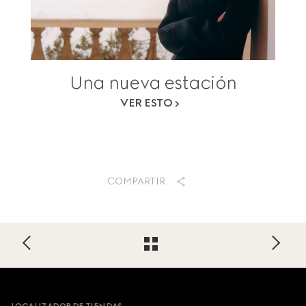
Una nueva estación
VER ESTO
COMPARTIR
Footer