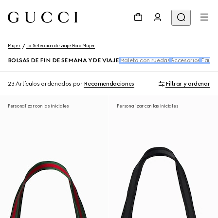
Mujer
La Selección de viaje Para Mujer
BOLSAS DE FIN DE SEMANA Y DE VIAJE
Maleta con ruedas
Accesorios
Equipa
23 Artículos
ordenados por
Recomendaciones
Filtrar y ordenar
Personalizar con las iniciales
Personalizar con las iniciales