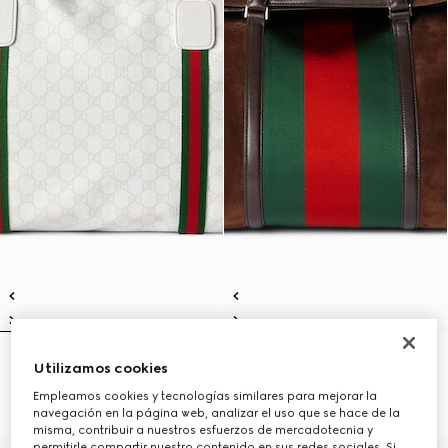
Bolsa viaje con tribanda Web
Bolsa de viaje mediana con
Utilizamos cookies
tamaño mediano
tribanda Web
€ 1.650
€ 3.700
Empleamos cookies y tecnologías similares para mejorar la
navegación en la página web, analizar el uso que se hace de la
misma, contribuir a nuestros esfuerzos de mercadotecnia y
permitirle compartir nuestro contenido en sus redes sociales. Si