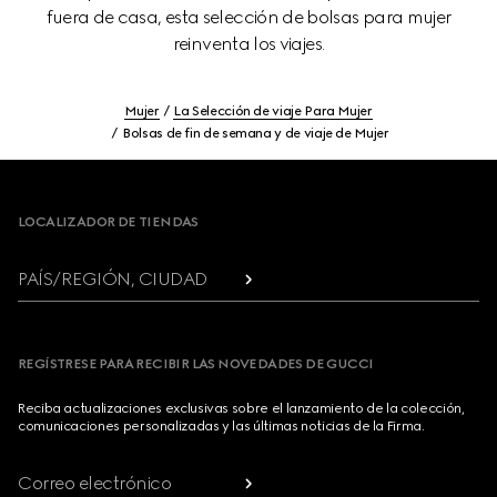
fuera de casa, esta selección de bolsas para mujer
reinventa los viajes.
Mujer
La Selección de viaje Para Mujer
Bolsas de fin de semana y de viaje de Mujer
Footer
LOCALIZADOR DE TIENDAS
PAÍS/REGIÓN, CIUDAD
REGÍSTRESE PARA RECIBIR LAS NOVEDADES DE GUCCI
Reciba actualizaciones exclusivas sobre el lanzamiento de la colección,
comunicaciones personalizadas y las últimas noticias de la Firma.
Correo electrónico