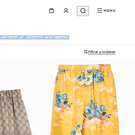
MENU
s
Outerwear
Piel
Activewear
Cóctel y noche
Filtrar y ordenar