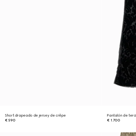
Short drapeado de jersey de crêpe
Pantalón de ter
€ 590
€ 1.700