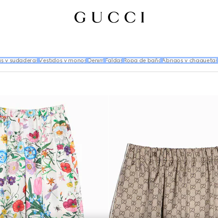
s y sudaderas
Vestidos y monos
Denim
Faldas
Ropa de baño
Abrigos y chaqueta