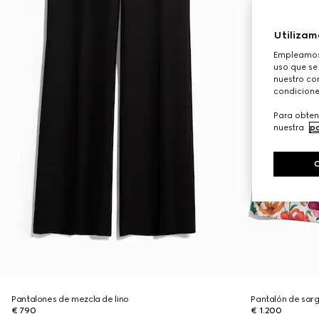
Utilizam
Empleamos 
uso que se
nuestro con
condicione
Para obten
nuestra
po
Pantalones de mezcla de lino
Pantalón de sar
€ 790
€ 1.200