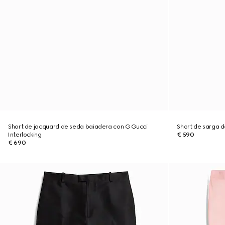
Short de jacquard de seda baiadera con G Gucci
Short de sarga 
Interlocking
€ 590
€ 690