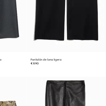
a
Pantalón de lana ligera
€ 890