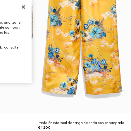
, analizar el
rle compartir
ed las
b, consulte
Pantalón informal de sarga de seda con estampado
€ 1.200