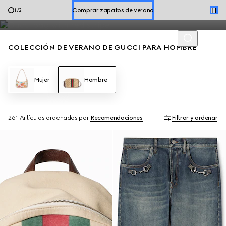
Mocasines para hombre y bolsos de verano, con los códigos de la
Reserve una cita
2
/
2
Casa, definen un estilo desenfadado para la temporada.
Comprar zapatos de verano
COLECCIÓN DE VERANO DE GUCCI PARA HOMBRE
Mujer
Hombre
261 Artículos
ordenados por
Recomendaciones
Filtrar y ordenar