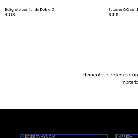
Bolígrafo con funda Doble G
Estuche GG con 
€ 580
€ 315
Elementos contemporáneo
materia
Footer
¿NECESITA AYUDA?
EMPRESA