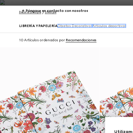
Póngase en contacto con nosotros
Décor & Lifestyle
Lifestyle
LIBRERÍA Y PAPELERÍA
Objetos Decorativos
Artículos deportivos
10 Artículos
ordenados por
Recomendaciones
Utilizam