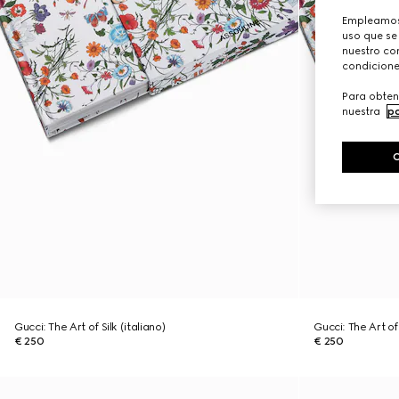
Empleamos 
uso que se
nuestro con
condicione
Para obten
nuestra
po
Gucci: The Art of Silk (italiano)
Gucci: The Art of 
€ 250
€ 250