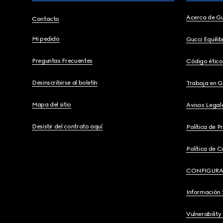
Acerca de G
Contacto
Mi pedido
Gucci Equili
Preguntas Frecuentes
Código ético
Desinscribirse al boletín
Trabaja en G
Mapa del sitio
Avisos Legal
Desistir del contrato aquí
Política de P
Política de C
CONFIGURA
Información 
Vulnerability