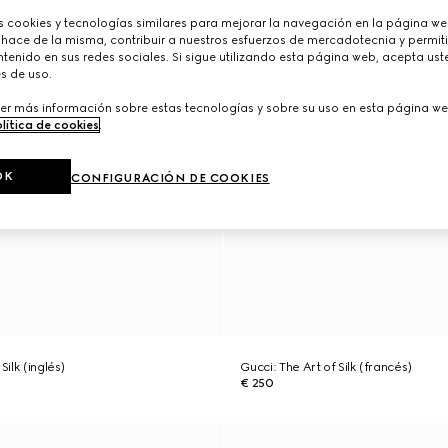
cookies y tecnologías similares para mejorar la navegación en la página web
 hace de la misma, contribuir a nuestros esfuerzos de mercadotecnia y permiti
tenido en sus redes sociales. Si sigue utilizando esta página web, acepta ust
s de uso.
er más información sobre estas tecnologías y sobre su uso en esta página we
lítica de cookies
.
OK
CONFIGURACIÓN DE COOKIES
Silk (inglés)
Gucci: The Art of Silk (francés)
€ 250