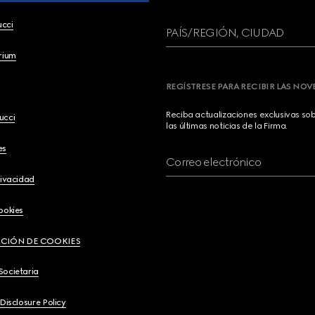
ucci
PAÍS/REGIÓN, CIUDAD
brium
REGÍSTRESE PARA RECIBIR LAS NO
Reciba actualizaciones exclusivas so
ucci
las últimas noticias de la Firma.
es
Correo electrónico
rivacidad
ookies
CIÓN DE COOKIES
Societaria
 Disclosure Policy