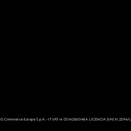
s. G Commerce Europe S.p.A. - IT VAT nr 05142860484. LICENCIA SIAE N. 2294/I