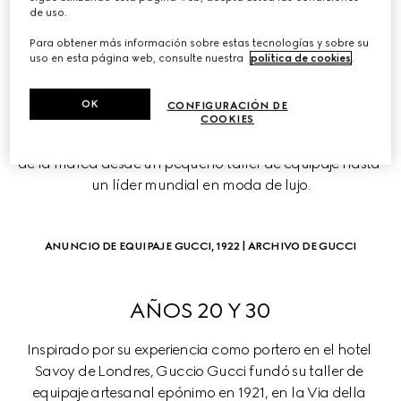
de uso.
LA CRONOLOGÍA DE 
Para obtener más información sobre estas tecnologías y sobre su
GUCCI
uso en esta página web, consulte nuestra
política de cookies
.
La historia de la Firma, que abarca más de un siglo, 
OK
CONFIGURACIÓN DE
revela una visión en continua evolución. Cada década 
COOKIES
alberga una serie de hitos que definen la transformación 
de la marca desde un pequeño taller de equipaje hasta 
un líder mundial en moda de lujo.
ANUNCIO DE EQUIPAJE GUCCI, 1922 | ARCHIVO DE GUCCI
AÑOS 20 Y 30
Inspirado por su experiencia como portero en el hotel 
Savoy de Londres, Guccio Gucci fundó su taller de 
equipaje artesanal epónimo en 1921, en la Via della 