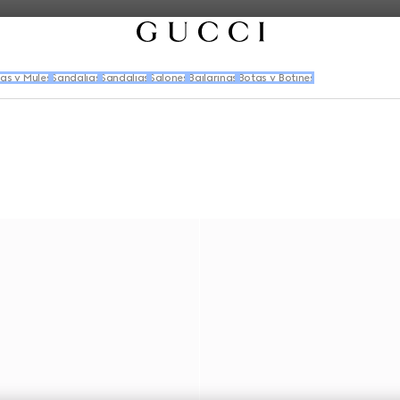
las y Mules
Sandalias
Sandalias
Salones
Bailarinas
Botas y Botines