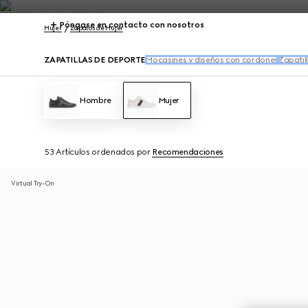
Póngase en contacto con nosotros
Mujer
Zapatos de Mujer
ZAPATILLAS DE DEPORTE
Mocasines y diseños con cordones
Zapatil
Hombre
Mujer
53 Artículos
ordenados por
Recomendaciones
Virtual Try-On