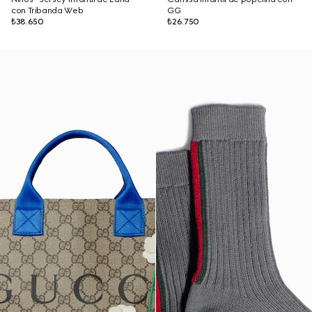
con Tribanda Web
GG
₺38.650
₺26.750