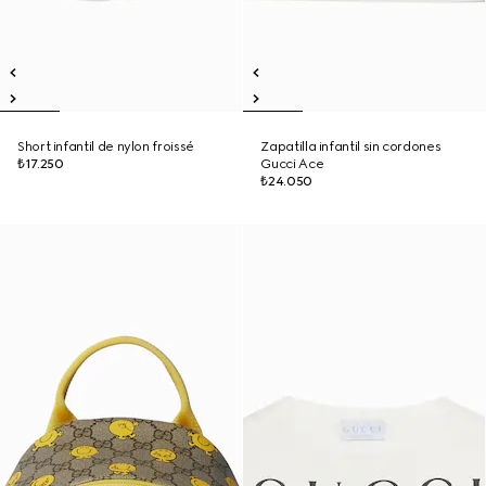
Short infantil de nylon froissé
Zapatilla infantil sin cordones
₺17.250
Gucci Ace
₺24.050