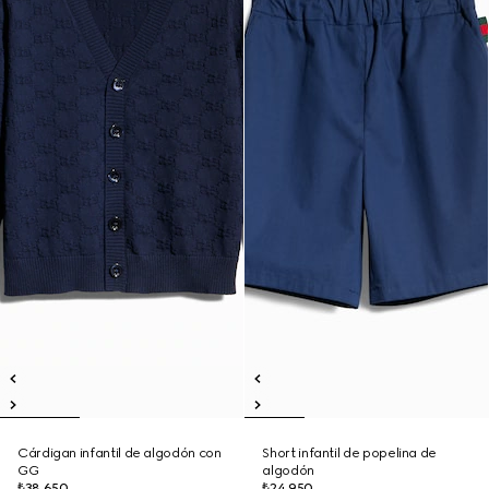
Cárdigan infantil de algodón con
Short infantil de popelina de
GG
algodón
₺38.650
₺24.950