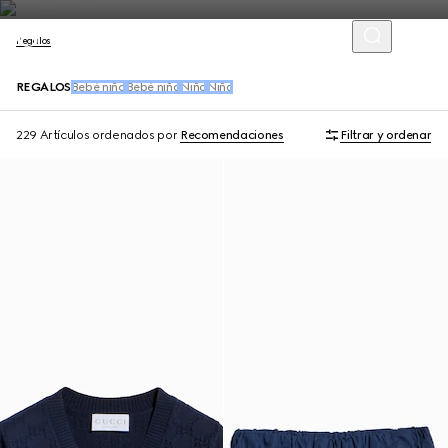
Regalos
REGALOS
Bebé niño
Bebé niña
Niño
Niña
229 Artículos
ordenados por
Recomendaciones
Filtrar y ordenar