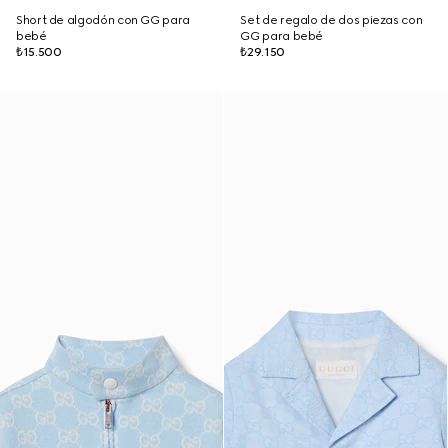
Short de algodón con GG para
Set de regalo de dos piezas con
bebé
GG para bebé
₺15.500
₺29.150