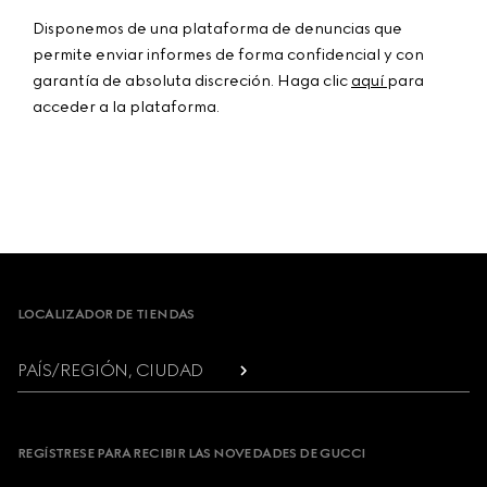
Disponemos de una plataforma de denuncias que
permite enviar informes de forma confidencial y con
garantía de absoluta discreción. Haga clic
aquí
para
acceder a la plataforma.
Footer
LOCALIZADOR DE TIENDAS
PAÍS/REGIÓN, CIUDAD
REGÍSTRESE PARA RECIBIR LAS NOVEDADES DE GUCCI