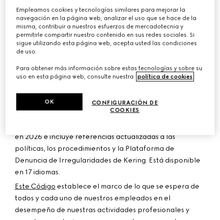
sostenible de nuestro negocio. Esta cultura de
Empleamos cookies y tecnologías similares para mejorar la
integridad se basa en el cumplimiento de las leyes y los
navegación en la página web, analizar el uso que se hace de la
misma, contribuir a nuestros esfuerzos de mercadotecnia y
reglamentos, y en el compromiso diario de todos y cada
permitirle compartir nuestro contenido en sus redes sociales. Si
uno de los empleados con los valores del Grupo. Kering
sigue utilizando esta página web, acepta usted las condiciones
mantiene una política de tolerancia cero frente a la
de uso.
corrupción y frente a cualquier incumplimiento de
Para obtener más información sobre estas tecnologías y sobre su
nuestros principios de integridad.
uso en esta página web, consulte nuestra
política de cookies
.
Desde 2005, tras la Carta Ética que elaboramos en
1996, el Código Ético de Kering define los principales
OK
CONFIGURACIÓN DE
COOKIES
principios que enmarcan y guían nuestras acciones
diarias. Nuestro Código Ético revisado se ha publicado
en 2026 e incluye referencias actualizadas a las
políticas, los procedimientos y la Plataforma de
Denuncia de Irregularidades de Kering. Está disponible
en 17 idiomas.
Este Código
establece el marco de lo que se espera de
todos y cada uno de nuestros empleados en el
desempeño de nuestras actividades profesionales y