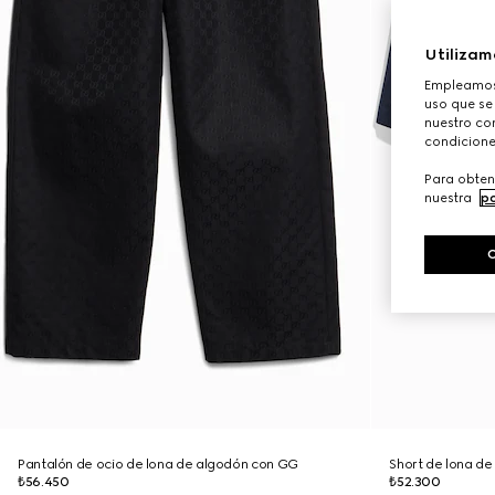
Utilizam
Empleamos 
uso que se
nuestro con
condicione
Para obten
nuestra
po
Pantalón de ocio de lona de algodón con GG
Short de lona d
₺56.450
₺52.300