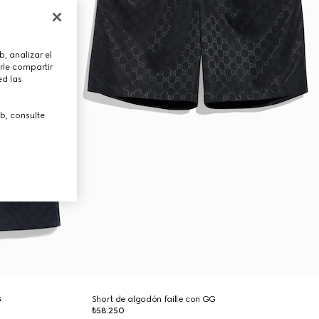
, analizar el
rle compartir
ed las
b, consulte
G
Short de algodón faille con GG
₺58.250