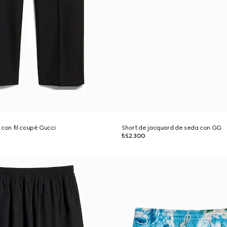
 con fil coupé Gucci
Short de jacquard de seda con GG
₺52.300