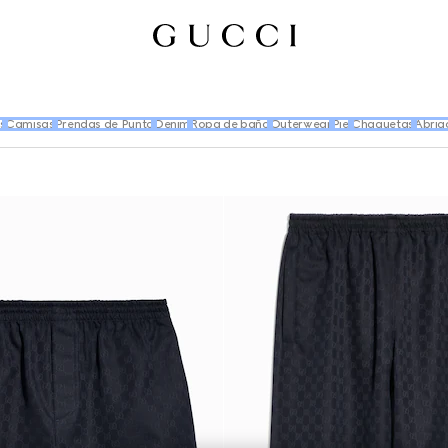
s
Camisas
Prendas de Punto
Denim
Ropa de baño
Outerwear
Piel
Chaquetas
Abrig