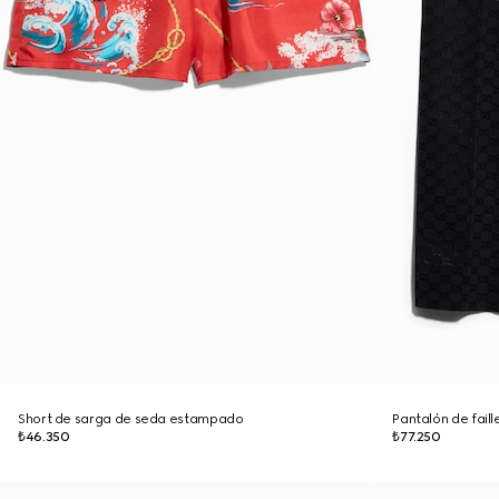
Short de sarga de seda estampado
Pantalón de faill
₺46.350
₺77.250