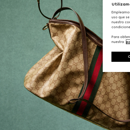
Utilizam
Empleamos 
uso que se
nuestro con
condicione
Para obten
nuestra
po