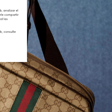
, analizar el
rle compartir
ed las
b, consulte