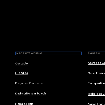
Footer
¿NECESITA AYUDA?
EMPRESA
Acerca de G
Contacto
Mi pedido
Gucci Equili
Preguntas Frecuentes
Código ético
Desinscribirse al boletín
Trabaja en G
Mapa del sitio
Avisos Legal