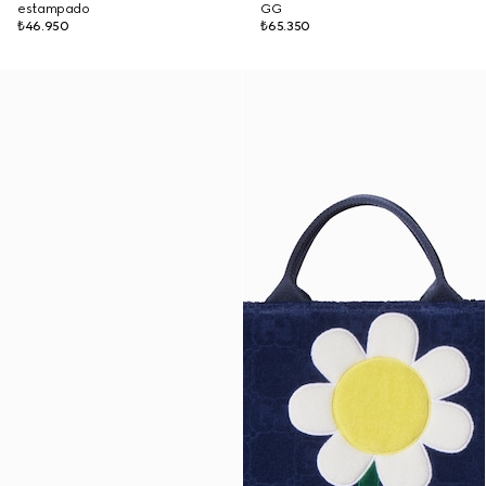
estampado
GG
₺46.950
₺65.350