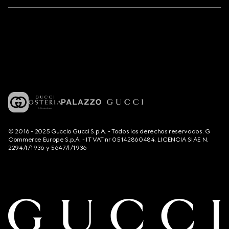
© 2016 - 2025 Guccio Gucci S.p.A. - Todos los derechos reservados. G
Commerce Europe S.p.A. - IT VAT nr 05142860484. LICENCIA SIAE N.
2294/I/1936 y 5647/I/1936