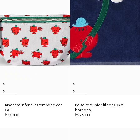
Riñonera infantil estampada con
Bolso tote infantil con GG y
GG
bordado
₺23.200
₺52.900