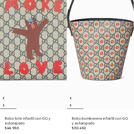
Bolso tote infantil con GG y
Bolso bombonera infantil con GG
estampado
y estampado
₺46.950
₺30.450