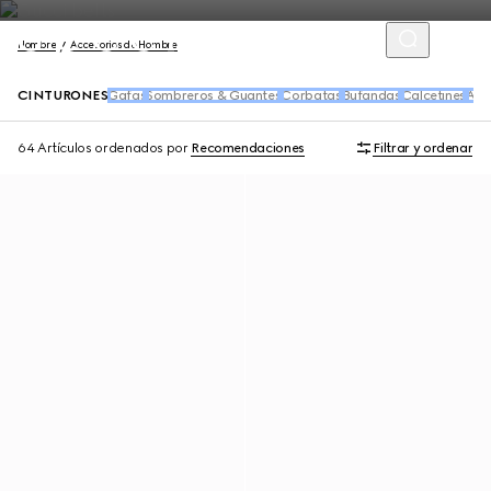
Hombre
Accesorios de Hombre
CINTURONES
Gafas
Sombreros & Guantes
Corbatas
Bufandas
Calcetines
Acc
64 Artículos
ordenados por
Recomendaciones
Filtrar y ordenar