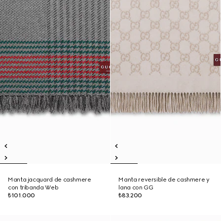
Manta jacquard de cashmere
Manta reversible de cashmere y
con tribanda Web
lana con GG
₺101.000
₺83.200