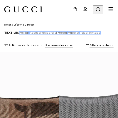
Décor & Lifestyle
Decor
TEXTILES
Vajillas
Accesorios para el Hogar
Muebles
Papel pintado
22 Artículos
ordenados por
Recomendaciones
Filtrar y ordenar