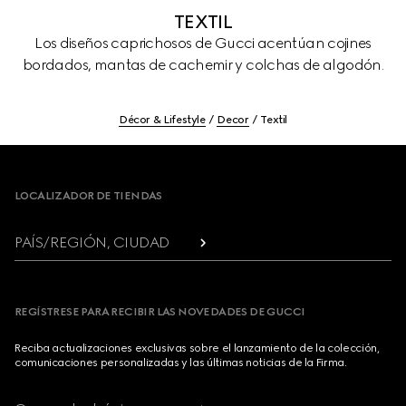
TEXTIL
Los diseños caprichosos de Gucci acentúan cojines
bordados, mantas de cachemir y colchas de algodón.
Décor & Lifestyle
Decor
Textil
Footer
LOCALIZADOR DE TIENDAS
PAÍS/REGIÓN, CIUDAD
REGÍSTRESE PARA RECIBIR LAS NOVEDADES DE GUCCI
Reciba actualizaciones exclusivas sobre el lanzamiento de la colección,
comunicaciones personalizadas y las últimas noticias de la Firma.