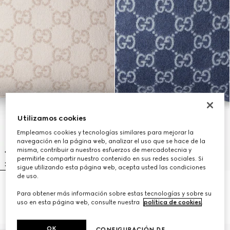
Utilizamos cookies
Empleamos cookies y tecnologías similares para mejorar la
navegación en la página web, analizar el uso que se hace de la
misma, contribuir a nuestros esfuerzos de mercadotecnia y
permitirle compartir nuestro contenido en sus redes sociales. Si
sigue utilizando esta página web, acepta usted las condiciones
de uso.
Cojín de jacquard de cashmere y
Cojín de jacquard de cashmere y
Para obtener más información sobre estas tecnologías y sobre su
lana con GG
lana con GG
uso en esta página web, consulte nuestra
política de cookies
.
₺44.000
₺44.000
OK
CONFIGURACIÓN DE