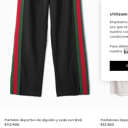
Utilizam
Empleamos 
uso que se
nuestro con
condicione
Para obten
nuestra
po
Pantalón deportivo de algodón y seda con Web
Pantalones depo
₺112.900
₺52.300