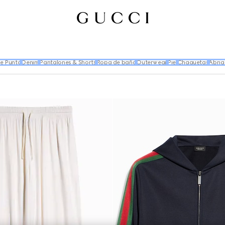
e Punto
Denim
Pantalones & Shorts
Ropa de baño
Outerwear
Piel
Chaquetas
Abrig