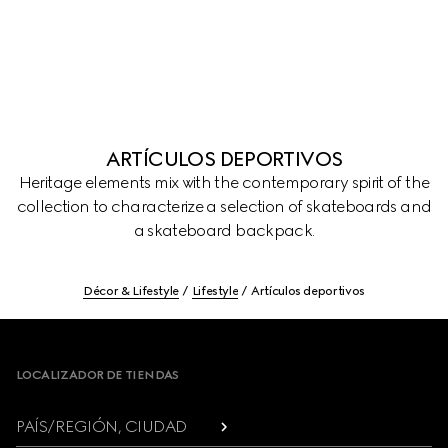
ARTÍCULOS DEPORTIVOS
Heritage elements mix with the contemporary spirit of the
collection to characterize a selection of skateboards and
a skateboard backpack.
Décor & Lifestyle
Lifestyle
Artículos deportivos
Footer
LOCALIZADOR DE TIENDAS
PAÍS/REGIÓN, CIUDAD