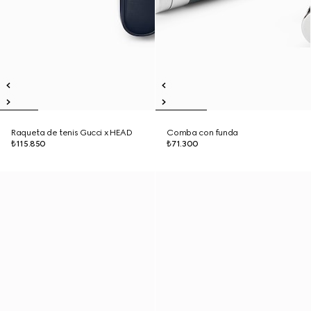
Raqueta de tenis Gucci x HEAD
Comba con funda
₺115.850
₺71.300