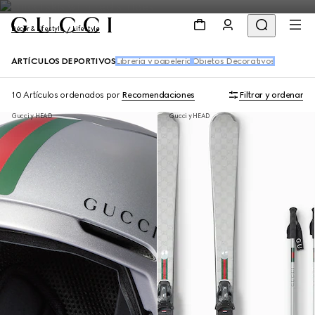
Décor & Lifestyle
Lifestyle
ARTÍCULOS DEPORTIVOS
Librería y papelería
Objetos Decorativos
10 Artículos
ordenados por
Recomendaciones
Filtrar y ordenar
Gucci y HEAD
Gucci y HEAD