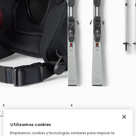
Utilizamos cookies
Casco de esquí Gucci x HEAD
Conjunto de esquí Gucci x HEAD
₺41.600
₺433.650
Empleamos cookies y tecnologías similares para mejorar la